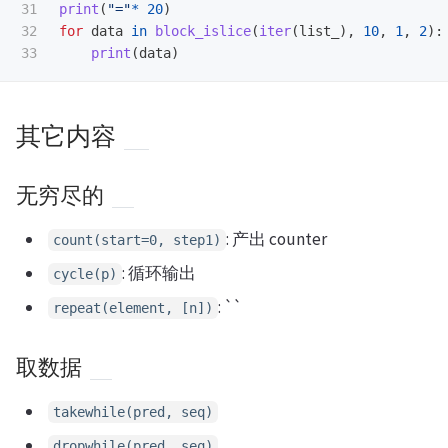
31

print
(
"
=
"
*
20
)
32

for
data
in
block_islice
(
iter
(
list_
),
10
,
1
,
2
):
print
(
data
)
其它内容
无穷尽的
: 产出 counter
count(start=0, step1)
: 循环输出
cycle(p)
: ``
repeat(element, [n])
取数据
takewhile(pred, seq)
dropwhile(pred, seq)