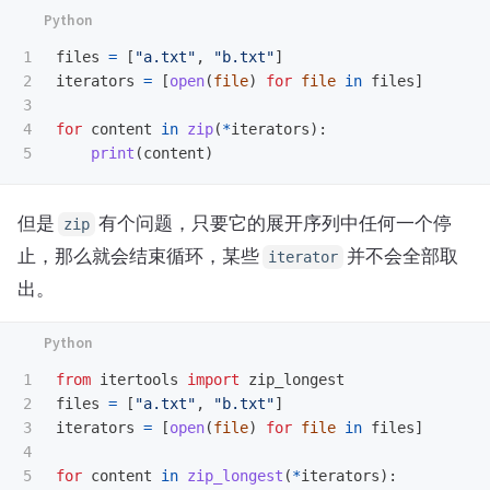
1

files
=
[
"
a.txt
"
,
"
b.txt
"
]
2

iterators
=
[
open
(
file
)
for
file
in
files
]
3

4

for
content
in
zip
(
*
iterators
):
print
(
content
)
但是
有个问题，只要它的展开序列中任何一个停
zip
止，那么就会结束循环，某些
并不会全部取
iterator
出。
1

from
itertools
import
zip_longest
2

files
=
[
"
a.txt
"
,
"
b.txt
"
]
3

iterators
=
[
open
(
file
)
for
file
in
files
]
4

5

for
content
in
zip_longest
(
*
iterators
):