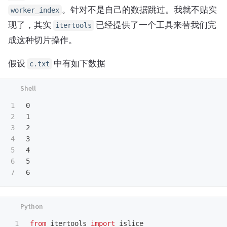
。针对不是自己的数据跳过。我就不贴实
worker_index
现了，其实
已经提供了一个工具来替我们完
itertools
成这种切片操作。
假设
中有如下数据
c.txt
1

0

2

1

3

2

4

3

5

4

6

5

1

from
itertools
import
islice