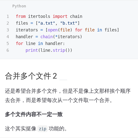
1

from
itertools
import
chain
2

files
=
[
"
a.txt
"
,
"
b.txt
"
]
3

iterators
=
[
open
(
file
)
for
file
in
files
]
4

handler
=
chain
(
*
iterators
)
5

for
line
in
handler
:
print
(
line
.
strip
())
合并多个文件 2
还是希望合并多个文件，但是不是像上文那样挨个顺序
去合并，而是希望每次从一个文件取一个合并。
多个文件内容不一定一致
这个其实挺像
功能的。
zip