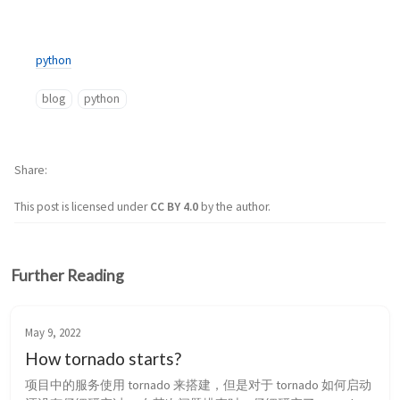
python
blog
python
Share
This post is licensed under
CC BY 4.0
by the author.
Further Reading
May 9, 2022
How tornado starts?
项目中的服务使用 tornado 来搭建，但是对于 tornado 如何启动