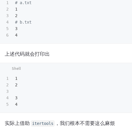
1

# a.txt
2

1

3

4

# b.txt
5

3

上述代码就会打印出
1

1

2

2

3

4

3

实际上借助
，我们根本不需要这么麻烦
itertools