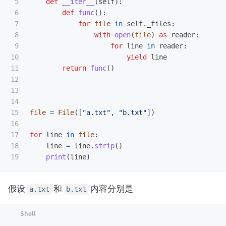
5

def
__iter__
(
self
):
6

def
func
():
7

for
file
in
self
.
_files
:
8

with
open
(
file
)
as
reader
:
9

for
line
in
reader
:
10

yield
line
11

return
func
()
12

13

14

15

file
=
File
([
"
a.txt
"
,
"
b.txt
"
])
16

17

for
line
in
file
:
18

line
=
line
.
strip
()
print
(
line
)
假设
和
内容分别是
a.txt
b.txt