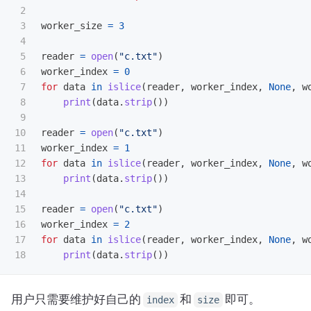
2

3

worker_size
=
3
4

5

reader
=
open
(
"
c.txt
"
)
6

worker_index
=
0
7

for
data
in
islice
(
reader
,
worker_index
,
None
,
w
8

print
(
data
.
strip
())
9

10

reader
=
open
(
"
c.txt
"
)
11

worker_index
=
1
12

for
data
in
islice
(
reader
,
worker_index
,
None
,
w
13

print
(
data
.
strip
())
14

15

reader
=
open
(
"
c.txt
"
)
16

worker_index
=
2
17

for
data
in
islice
(
reader
,
worker_index
,
None
,
w
print
(
data
.
strip
())
用户只需要维护好自己的
和
即可。
index
size