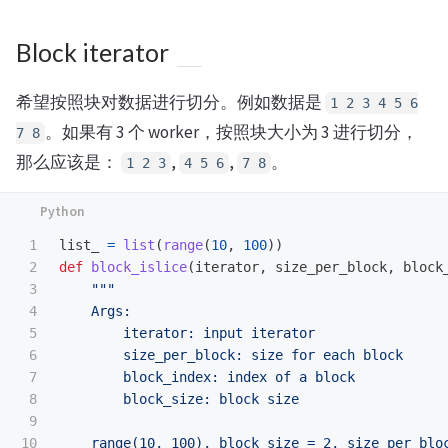
Block iterator
希望按照块对数据进行切分。例如数据是
1 2 3 4 5 6
。如果有 3 个 worker，按照块大小为 3 进行切分，
7 8
那么应该是：
,
,
。
1 2 3
4 5 6
7 8
1

list_
=
list
(
range
(
10
,
100
))
2

def
block_islice
(
iterator
,
size_per_block
,
block
3

"""
4

    Args:

5

        iterator: input iterator

6

        size_per_block: size for each block

7

        block_index: index of a block

8

        block_size: block size

9

10

    range(10, 100), block_size = 2, size_per_bloc