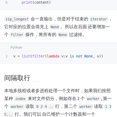
print
(
content
)
会一直输出，但是对于结束的
，
zip_longest
iterator
它对应的位置会填充上
。所以在后面 还要增加一
None
个
操作，将所有的
过滤掉。
filter
None
v
=
list
(
filter
(
lambda
v
:
v
is
not
None
,
v
))
间隔取行
本地多线程或者多进程处理一个文件时，如果我们按照
某种
来对文件切分，例如存在 2 个
, 第一
index
worker
个
读取
行，第二个
读取
worker
0 2 4 ..
worker
1 3
行。我们可以 自己维护一个计数器和一个
5...