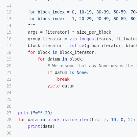
11

12

    for block_index = 0, 10-19, 30-39, 50-59, 70-
13

    for block_index = 1, 20-29, 40-49, 60-69, 80-
14

"""
15

args
=
[
iterator
]
*
size_per_block
16

group_iterator
=
zip_longest
(
*
args
,
fillvalu
17

block_iterator
=
islice
(
group_iterator
,
bloc
18

for
block
in
block_iterator
:
19

for
datum
in
block
:
20

21

if
datum
is
None
:
22

break
23

yield
datum
24

25

26

27

print
(
"
=
"
*
20
)
28

for
data
in
block_islice
(
iter
(
list_
),
10
,
0
,
2
):
29

print
(
data
)
30
