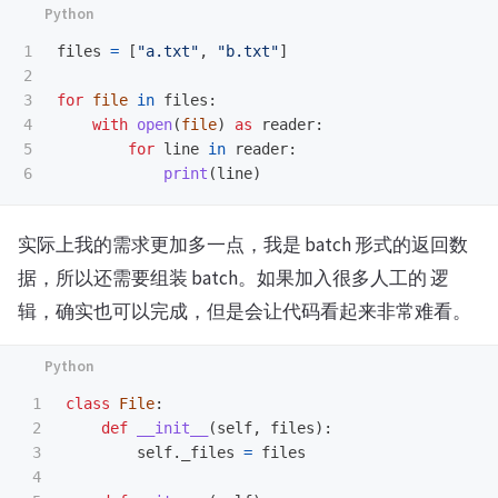
1

files
=
[
"
a.txt
"
,
"
b.txt
"
]
2

3

for
file
in
files
:
4

with
open
(
file
)
as
reader
:
5

for
line
in
reader
:
print
(
line
)
实际上我的需求更加多一点，我是 batch 形式的返回数
据，所以还需要组装 batch。如果加入很多人工的 逻
辑，确实也可以完成，但是会让代码看起来非常难看。
1

class
File
:
2

def
__init__
(
self
,
files
):
3

self
.
_files
=
files
4
