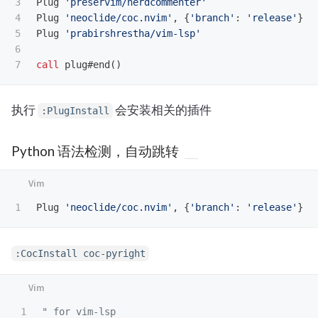
3

Plug 
'preservim/nerdcommenter'
4

Plug 
'neoclide/coc.nvim'
,
{
'branch'
:
'release'
}
5

Plug 
'prabirshrestha/vim-lsp'
6

call
 plug#end
()
执行
会安装相关的插件
:PlugInstall
Python 语法检测，自动跳转
Plug 
'neoclide/coc.nvim'
,
{
'branch'
:
'release'
}
:CocInstall coc-pyright
1

" for vim-lsp