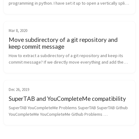
programming in python. I have set it up to open a vertically split 
window. Sometimes I just want to keep current buffer in order to 
fully sprea...
Mar 8, 2020
Move subdirectory of a git repository and
keep commit message
How to extract a subdirectory of a git repository and keep its 
commit message? If we directly move everything and add them 
again, we will lose all the history we had. Introduction Generate 
th...
Dec 26, 2019
SuperTAB and YouCompleteMe compatibility
SuperTAB YouCompleteMe Problems SuperTAB SuperTAB Github 
YouCompleteMe YouCompleteMe Github Problems 
StackExchange SuperTAB and YouCompleteMe are both 
awesome plugins for Vim. S...