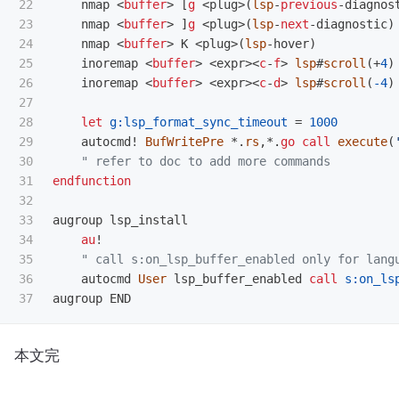
22

    nmap 
<
buffer
>
[
g
<
plug
>(
lsp
-
previous
-
diagnos
23

    nmap 
<
buffer
>
]
g
<
plug
>(
lsp
-
next
-
diagnostic
)
24

    nmap 
<
buffer
>
 K 
<
plug
>(
lsp
-
hover
)
25

    inoremap 
<
buffer
>
<
expr
><
c
-
f
>
lsp
#
scroll
(+
4
)
26

    inoremap 
<
buffer
>
<
expr
><
c
-
d
>
lsp
#
scroll
(
-4
)
27

28

let
g:lsp_format_sync_timeout
=
1000
29

    autocmd
!
BufWritePre
 *
.
rs
,
*
.
go
call
execute
(
30

" refer to doc to add more commands
31

endfunction
32

33

augroup lsp_install

34

au
!
35

" call s:on_lsp_buffer_enabled only for lang
36

    autocmd 
User
 lsp_buffer_enabled 
call
s:on_ls
本文完