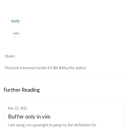
tools
vim
Share
This post is licensed under
CC BY 4.0
by the author.
Further Reading
Mar 22, 2022
Buffer only in vim
I am using coc-pywright to jump to the definition for 