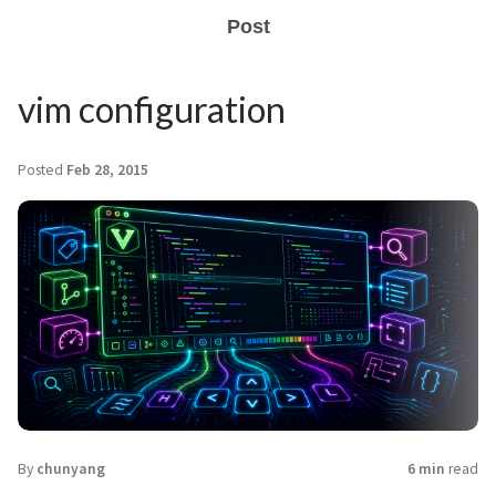
Post
vim configuration
Posted
Feb 28, 2015
By
chunyang
6 min
read