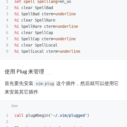
1

set
spell
spelllang
=
2

hi
3

hi
 SpellBad cterm
=
underline
4

hi
5

hi
 SpellRare cterm
=
underline
6

hi
7

hi
 SpellCap cterm
=
underline
8

hi
hi
 SpellLocal cterm
=
underline
使用 Plug 来管理
首先要先安装
这个插件，然后就可以使用它
vim-plug
来安装其它插件
1

call
 plug#begin
(
'~/.vim/plugged'
)
2
