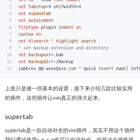
3

set
tabstop
=
4
 shifwidth
=
4
4

set
expandtab
5

set
autoindent
6

filetype
 plugin 
indent
on
7

syntax
on
8

set
hlsearch
 " 
highlight
search
9

" set backup extension and directory
10

set
backupext
=.
11

set
backupdir
=~
/Backup

iabbrev @@ wxxx@xxx
.
com
 " quick 
insert
上面只是做一些基本的设置，接下来介绍几款比较实用
的插件，这些插件让vim真正的强大起来。
supertab
supertab是一款自动补全的vim插件，其实不用这个插件
我们通过使用c-n, c-p也可以自动补全，但是这个插件提