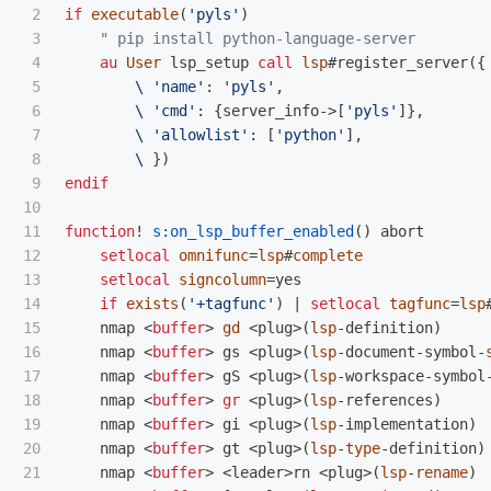
2

if
executable
(
'pyls'
)
3

" pip install python-language-server
4

au
User
 lsp_setup 
call
lsp
#register_server
({
5

        \
'name'
:
'pyls'
,
6

        \
'cmd'
:
{
server_info
->[
'pyls'
]},
7

        \
'allowlist'
:
[
'python'
],
8

        \
})
9

endif
10

11

function
!
s:on_lsp_buffer_enabled
()
 abort

12

setlocal
omnifunc
=
lsp
#
complete
13

setlocal
signcolumn
=
yes

14

if
exists
(
'+tagfunc'
)
|
setlocal
tagfunc
=
lsp
15

    nmap 
<
buffer
>
gd
<
plug
>(
lsp
-
definition
)
16

    nmap 
<
buffer
>
 gs 
<
plug
>(
lsp
-
document
-
symbol
-
17

    nmap 
<
buffer
>
 gS 
<
plug
>(
lsp
-
workspace
-
symbol
18

    nmap 
<
buffer
>
gr
<
plug
>(
lsp
-
references
)
19

    nmap 
<
buffer
>
 gi 
<
plug
>(
lsp
-
implementation
)
20

    nmap 
<
buffer
>
 gt 
<
plug
>(
lsp
-
type
-
definition
)
21

    nmap 
<
buffer
>
<
leader
>
rn 
<
plug
>(
lsp
-
rename
)