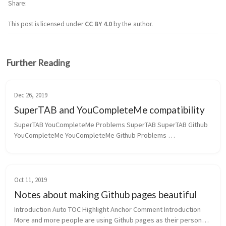
Share
This post is licensed under
CC BY 4.0
by the author.
Further Reading
Dec 26, 2019
SuperTAB and YouCompleteMe compatibility
SuperTAB YouCompleteMe Problems SuperTAB SuperTAB Github 
YouCompleteMe YouCompleteMe Github Problems 
StackExchange SuperTAB and YouCompleteMe are both 
awesome plugins for Vim. S...
Oct 11, 2019
Notes about making Github pages beautiful
Introduction Auto TOC Highlight Anchor Comment Introduction 
More and more people are using Github pages as their personal 