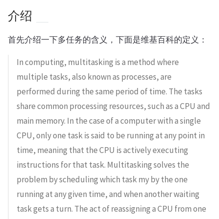
介绍
首先介绍一下多任务的含义，下面是维基百科的定义：
In computing, multitasking is a method where
multiple tasks, also known as processes, are
performed during the same period of time. The tasks
share common processing resources, such as a CPU and
main memory. In the case of a computer with a single
CPU, only one task is said to be running at any point in
time, meaning that the CPU is actively executing
instructions for that task. Multitasking solves the
problem by scheduling which task my by the one
running at any given time, and when another waiting
task gets a turn. The act of reassigning a CPU from one