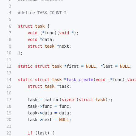
3

4

5

6

struct
task
{
7

void
(
*
func
)(
void
*
);
8

void
*
data
;
9

struct
task
*
next
;
10

};
11

12

static
struct
task
*
first
=
NULL
,
*
last
=
NULL
;
13

14

static
struct
task
*
task_create
(
void
(
*
func
)(
voi
15

struct
task
*
task
;
16

17

task
=
malloc
(
sizeof
(
struct
task
));
18

task
->
func
=
func
;
19

task
->
data
=
data
;
20

task
->
next
=
NULL
;
21

22

if
(
last
)
{