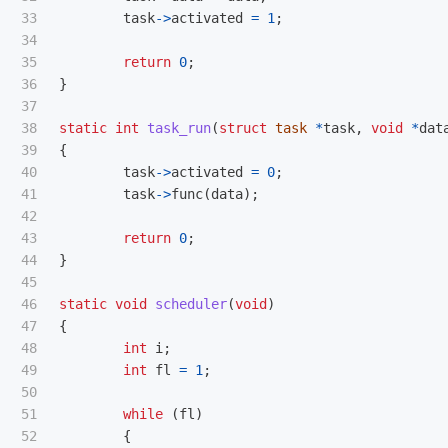
33

task
->
activated
=
1
;
34

35

return
0
;
36

}
37

38

static
int
task_run
(
struct
task
*
task
,
void
*
dat
39

{
40

task
->
activated
=
0
;
41

task
->
func
(
data
);
42

43

return
0
;
44

}
45

46

static
void
scheduler
(
void
)
47

{
48

int
i
;
49

int
fl
=
1
;
50

51

while
(
fl
)
52

{