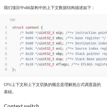
我们项目中x86架构中的上下文数据结构描述如下：
1

struct
context
{
2

/* 0x00 */
uint32_t
eip
;
/**< instruction poin
3

/* 0x04 */
uint32_t
ebx
;
/**< base register */
4

/* 0x08 */
uint32_t
edi
;
/**< Destination inde
5

/* 0x0c */
uint32_t
esi
;
/**< Source index reg
6

/* 0x10 */
uint32_t
ebp
;
/**< Stack pointer re
7

/* 0x14 */
uint32_t
esp
;
/**< Stack Base point
8

/* 0x18 */
uint32_t
eflags
;
/**< EFLAGS regist
};
CPU上下文和上下文切换的概念是理解抢占式调度器的
基础。
Context switch