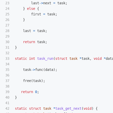
23

last
->
next
=
task
;
24

}
else
{
25

first
=
task
;
26

}
27

28

last
=
task
;
29

30

return
task
;
31

}
32

33

static
int
task_run
(
struct
task
*
task
,
void
*
dat
34

35

task
->
func
(
data
);
36

37

free
(
task
);
38

39

return
0
;
40

}
41

42

static
struct
task
*
task_get_next
(
void
)
{