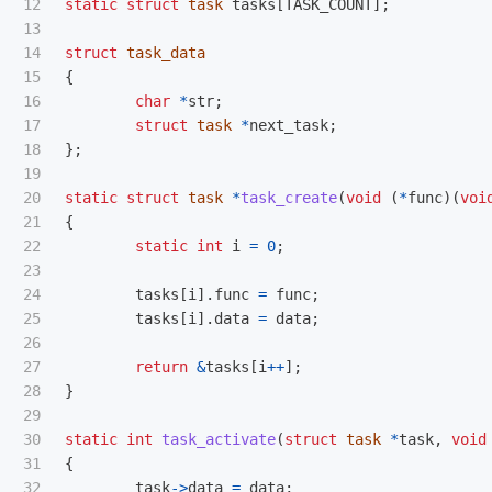
12

static
struct
task
tasks
[
TASK_COUNT
];
13

14

struct
task_data
15

{
16

char
*
str
;
17

struct
task
*
next_task
;
18

};
19

20

static
struct
task
*
task_create
(
void
(
*
func
)(
voi
21

{
22

static
int
i
=
0
;
23

24

tasks
[
i
].
func
=
func
;
25

tasks
[
i
].
data
=
data
;
26

27

return
&
tasks
[
i
++
];
28

}
29

30

static
int
task_activate
(
struct
task
*
task
,
void
31

{
32

task
->
data
=
data
;