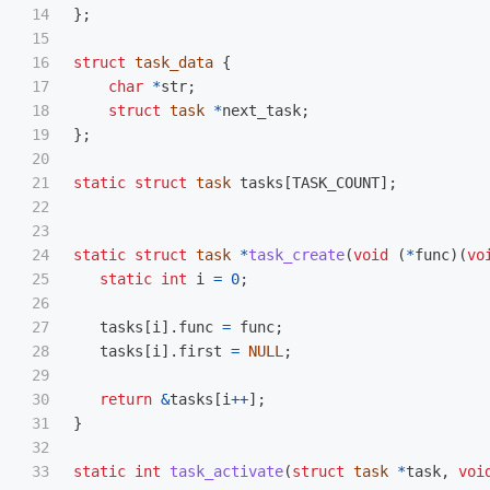
14

};
15

16

struct
task_data
{
17

char
*
str
;
18

struct
task
*
next_task
;
19

};
20

21

static
struct
task
tasks
[
TASK_COUNT
];
22

23

24

static
struct
task
*
task_create
(
void
(
*
func
)(
vo
25

static
int
i
=
0
;
26

27

tasks
[
i
].
func
=
func
;
28

tasks
[
i
].
first
=
NULL
;
29

30

return
&
tasks
[
i
++
];
31

}
32

33

static
int
task_activate
(
struct
task
*
task
,
voi