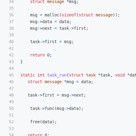
34

struct
message
*
msg
;
35

36

msg
=
malloc
(
sizeof
(
struct
message
));
37

msg
->
data
=
data
;
38

msg
->
next
=
task
->
first
;
39

40

task
->
first
=
msg
;
41

42

return
0
;
43

}
44

45

static
int
task_run
(
struct
task
*
task
,
void
*
da
46

struct
message
*
msg
=
data
;
47

48

task
->
first
=
msg
->
next
;
49

50

task
->
func
(
msg
->
data
);
51

52

free
(
data
);
53

54

return
0
;