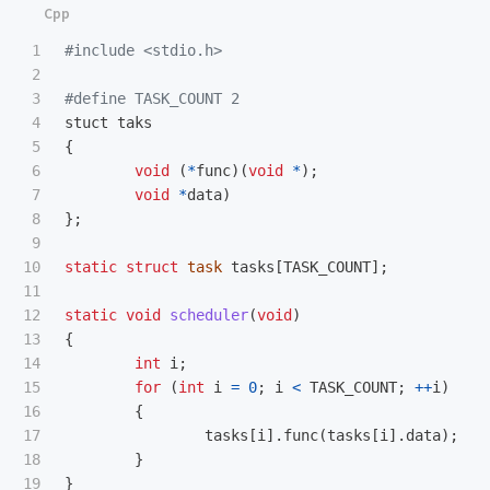
1

#include
<stdio.h>
2

3

4

stuct
taks
5

{
6

void
(
*
func
)(
void
*
);
7

void
*
data
)
8

};
9

10

static
struct
task
tasks
[
TASK_COUNT
];
11

12

static
void
scheduler
(
void
)
13

{
14

int
i
;
15

for
(
int
i
=
0
;
i
<
TASK_COUNT
;
++
i
)
16

{
17

tasks
[
i
].
func
(
tasks
[
i
].
data
);
18

}
19

}