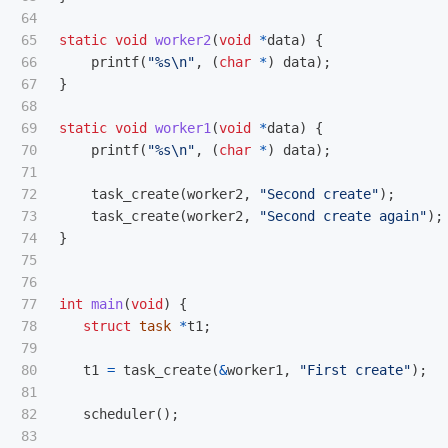
64

65

static
void
worker2
(
void
*
data
)
{
66

printf
(
"%s
\n
"
,
(
char
*
)
data
);
67

}
68

69

static
void
worker1
(
void
*
data
)
{
70

printf
(
"%s
\n
"
,
(
char
*
)
data
);
71

72

task_create
(
worker2
,
"Second create"
);
73

task_create
(
worker2
,
"Second create again"
);
74

}
75

76

77

int
main
(
void
)
{
78

struct
task
*
t1
;
79

80

t1
=
task_create
(
&
worker1
,
"First create"
);
81

82

scheduler
();
83
