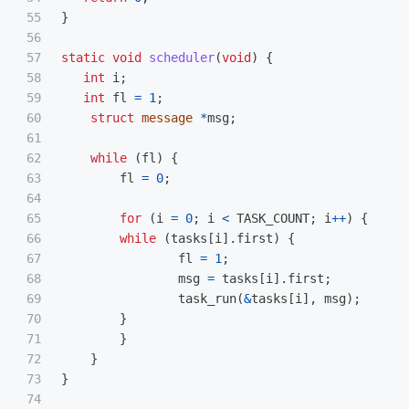
55

}
56

57

static
void
scheduler
(
void
)
{
58

int
i
;
59

int
fl
=
1
;
60

struct
message
*
msg
;
61

62

while
(
fl
)
{
63

fl
=
0
;
64

65

for
(
i
=
0
;
i
<
TASK_COUNT
;
i
++
)
{
66

while
(
tasks
[
i
].
first
)
{
67

fl
=
1
;
68

msg
=
tasks
[
i
].
first
;
69

task_run
(
&
tasks
[
i
],
msg
);
70

}
71

}
72

}
73

}
74
