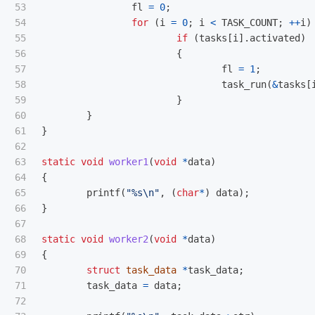
53

fl
=
0
;
54

for
(
i
=
0
;
i
<
TASK_COUNT
;
++
i
)
55

if
(
tasks
[
i
].
activated
)
56

{
57

fl
=
1
;
58

task_run
(
&
tasks
[
59

}
60

}
61

}
62

63

static
void
worker1
(
void
*
data
)
64

{
65

printf
(
"%s
\n
"
,
(
char
*
)
data
);
66

}
67

68

static
void
worker2
(
void
*
data
)
69

{
70

struct
task_data
*
task_data
;
71

task_data
=
data
;
72
