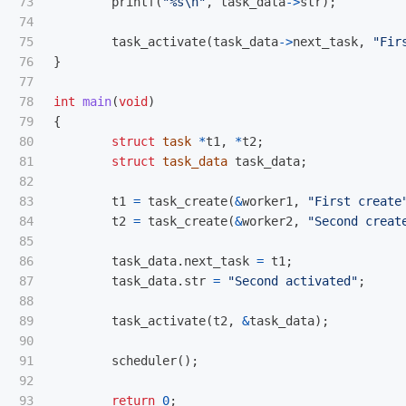
73

printf
(
"%s
\n
"
,
task_data
->
str
);
74

75

task_activate
(
task_data
->
next_task
,
"Fir
76

}
77

78

int
main
(
void
)
79

{
80

struct
task
*
t1
,
*
t2
;
81

struct
task_data
task_data
;
82

83

t1
=
task_create
(
&
worker1
,
"First create
84

t2
=
task_create
(
&
worker2
,
"Second creat
85

86

task_data
.
next_task
=
t1
;
87

task_data
.
str
=
"Second activated"
;
88

89

task_activate
(
t2
,
&
task_data
);
90

91

scheduler
();
92

93

return
0
;