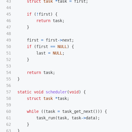
43

struct
task
*
task
=
first
;
44

45

if
(
!
first
)
{
46

return
task
;
47

}
48

49

first
=
first
->
next
;
50

if
(
first
==
NULL
)
{
51

last
=
NULL
;
52

}
53

54

return
task
;
55

}
56

57

static
void
scheduler
(
void
)
{
58

struct
task
*
task
;
59

60

while
((
task
=
task_get_next
()))
{
61

task_run
(
task
,
task
->
data
);
62

}
63

}