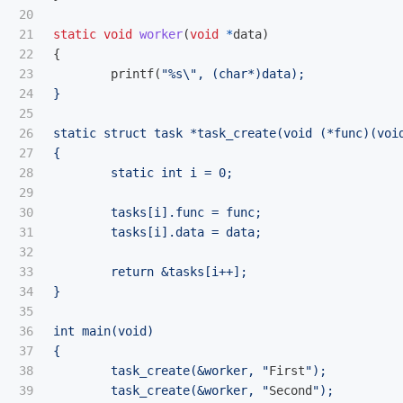
20

21

static
void
worker
(
void
*
data
)
22

{
23

printf
(
"%s
\"
, (char*)data);
24

}
25

26

static struct task *task_create(void (*func)(voi
27

{
28

	static int i = 0;
29

30

	tasks[i].func = func;
31

	tasks[i].data = data;
32

33

	return &tasks[i++];
34

}
35

36

int main(void)
37

{
38

	task_create(&worker, "
First
");
39

	task_create(&worker, "
Second
");