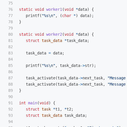
75

76

static
void
worker1
(
void
*
data
)
{
77

printf
(
"%s
\n
"
,
(
char
*
)
data
);
78

}
79

80

static
void
worker2
(
void
*
data
)
{
81

struct
task_data
*
task_data
;
82

83

task_data
=
data
;
84

85

printf
(
"%s
\n
"
,
task_data
->
str
);
86

87

task_activate
(
task_data
->
next_task
,
"Message
88

task_activate
(
task_data
->
next_task
,
"Message
89

}
90

91

int
main
(
void
)
{
92

struct
task
*
t1
,
*
t2
;
93

struct
task_data
task_data
;
94
