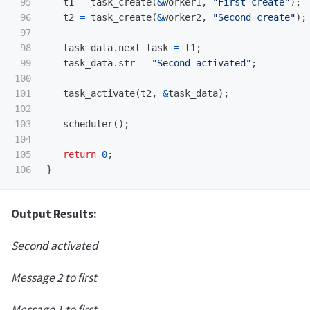
95

t1
=
task_create
(
&
worker1
,
"First create"
);
96

t2
=
task_create
(
&
worker2
,
"Second create"
);
97

98

task_data
.
next_task
=
t1
;
99

task_data
.
str
=
"Second activated"
;
100

101

task_activate
(
t2
,
&
task_data
);
102

103

scheduler
();
104

105

return
0
;
}
Output Results:
Second activated
Message 2 to first
Message 1 to first