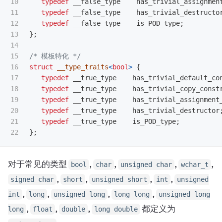
10

typedef
__false_type
has_trivial_assignmen
11

typedef
__false_type
has_trivial_destructo
12

typedef
__false_type
is_POD_type
;
13

};
14

15

/* 模板特化 */
16

struct
__type_traits
<
bool
>
{
17

typedef
__true_type
has_trivial_default_co
18

typedef
__true_type
has_trivial_copy_const
19

typedef
__true_type
has_trivial_assignment
20

typedef
__true_type
has_trivial_destructor
21

typedef
__true_type
is_POD_type
;
};
对于常见的类型
,
,
,
,
bool
char
unsigned char
wchar_t
,
,
,
,
signed char
short
unsigned short
int
unsigned
,
,
,
,
int
long
unsigned long
long long
unsigned long
,
,
,
都定义为
long
float
double
long double