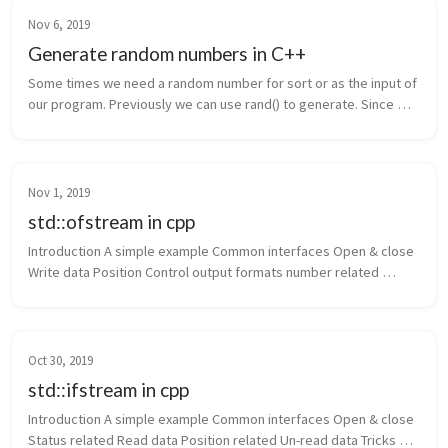
Nov 6, 2019
Generate random numbers in C++
Some times we need a random number for sort or as the input of 
our program. Previously we can use rand() to generate. Since 
c++ 11, we have a new way to do so. The old way The new way 
The o...
Nov 1, 2019
std::ofstream in cpp
Introduction A simple example Common interfaces Open & close 
Write data Position Control output formats number related 
Length and alignment ...
Oct 30, 2019
std::ifstream in cpp
Introduction A simple example Common interfaces Open & close 
Status related Read data Position related Un-read data Tricks 