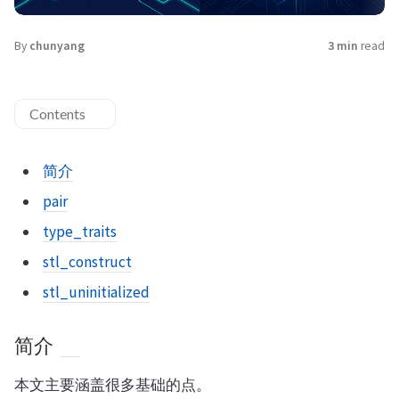
By
chunyang
3 min
read
Contents
简介
pair
type_traits
stl_construct
stl_uninitialized
简介
本文主要涵盖很多基础的点。