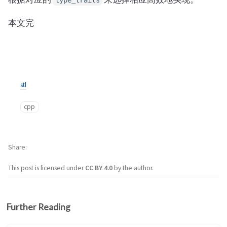
type_traits
本文完
stl
cpp
Share
This post is licensed under
CC BY 4.0
by the author.
Further Reading