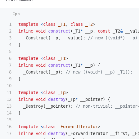
1

template
<
class
_T1
,
class
_T2
>
2

inline
void
construct
(
_T1
*
__p
,
const
_T2
&
__val
3

_Construct
(
__p
,
__value
);
// new ((void*) __p)
4

}
5

6

template
<
class
_T1
>
7

inline
void
construct
(
_T1
*
__p
)
{
8

_Construct
(
__p
);
// new ((void*) __p) _T1();
9

}
10

11

template
<
class
_Tp
>
12

inline
void
destroy
(
_Tp
*
__pointer
)
{
13

_Destroy
(
__pointer
);
// non-trivial: __pointer
14

}
15

16

template
<
class
_ForwardIterator
>
17

inline
void
destroy
(
_ForwardIterator
__first
,
_F