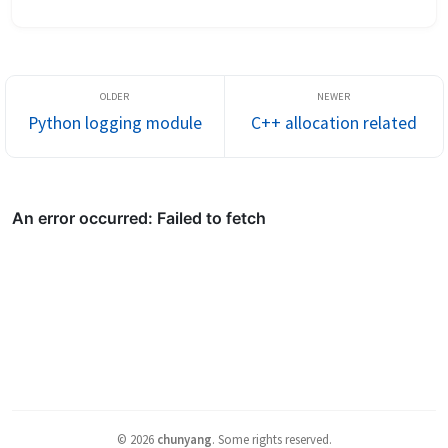
References Introdu...
Python logging module
C++ allocation related
©
2026
chunyang
.
Some rights reserved.