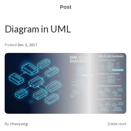
Post
Diagram in UML
Posted
Dec 3, 2017
By
chunyang
2 min
read