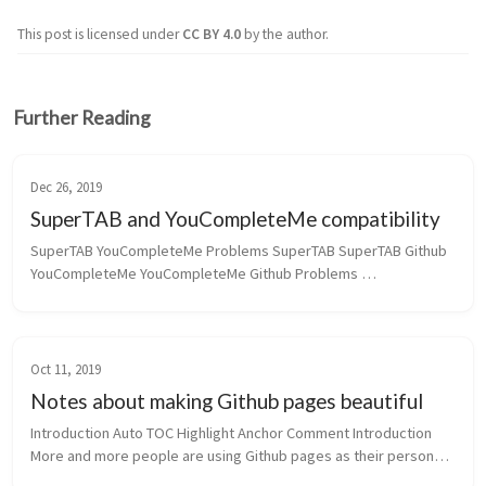
This post is licensed under
CC BY 4.0
by the author.
Further Reading
Dec 26, 2019
SuperTAB and YouCompleteMe compatibility
SuperTAB YouCompleteMe Problems SuperTAB SuperTAB Github 
YouCompleteMe YouCompleteMe Github Problems 
StackExchange SuperTAB and YouCompleteMe are both 
awesome plugins for Vim. S...
Oct 11, 2019
Notes about making Github pages beautiful
Introduction Auto TOC Highlight Anchor Comment Introduction 
More and more people are using Github pages as their personal 
website. Github pages use Jekyll to render the site. This blog wi...